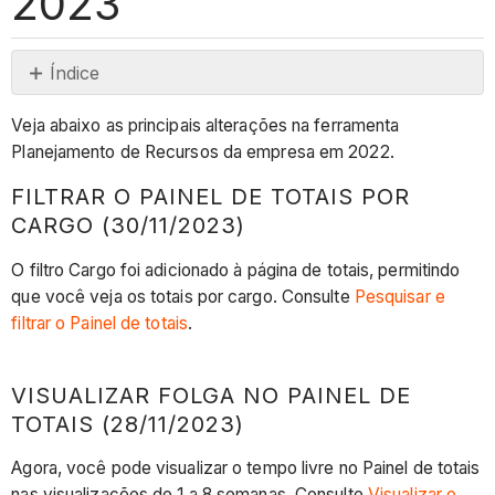
2023
Índice
Filtrar
Veja abaixo as principais alterações na ferramenta
o
Planejamento de Recursos da empresa em 2022.
painel
de
FILTRAR O PAINEL DE TOTAIS POR
totais
CARGO (30/11/2023)
por
cargo
O filtro Cargo foi adicionado à página de totais, permitindo
(30/11/2023)
que você veja os totais por cargo. Consulte
Pesquisar e
Visualizar
filtrar o Painel de totais
.
folga
no
VISUALIZAR FOLGA NO PAINEL DE
Painel
TOTAIS (28/11/2023)
de
totais
Agora, você pode visualizar o tempo livre no Painel de totais
(28/11/2023)
nas visualizações de 1 a 8 semanas. Consulte
Visualizar o