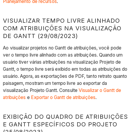
Planejamento de recursos
.
de
Gantt
(29/08/2023)
VISUALIZAR TEMPO LIVRE ALINHADO
Exibição
COM ATRIBUIÇÕES NA VISUALIZAÇÃO
do
DE GANTT (29/08/2023)
Quadro
de
Ao visualizar projetos no Gantt de atribuições, você pode
atribuições
ver o tempo livre alinhado com as atribuições. Quando um
e
usuário tiver várias atribuições na visualização Projeto de
Gantt
Gantt, o tempo livre será exibido em todas as atribuições do
específicos
usuário. Agora, as exportações de PDF, tanto retrato quanto
do
paisagem, mostram um tempo livre ao exportar da
projeto
visualização Projeto Gantt. Consulte
Visualizar o Gantt de
(25/08/2023)
atribuições
e
Exportar o Gantt de atribuições
.
Classificar
a
EXIBIÇÃO DO QUADRO DE ATRIBUIÇÕES
lista
E GANTT ESPECÍFICOS DO PROJETO
de
(25/08/2023)
atribuições