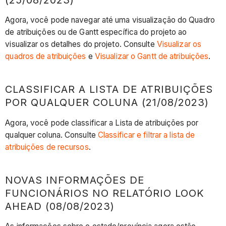
por
Agora, você pode navegar até uma visualização do Quadro
qualquer
de atribuições ou de Gantt específica do projeto ao
coluna
visualizar os detalhes do projeto. Consulte
Visualizar os
(21/08/2023)
quadros de atribuições
e
Visualizar o Gantt de atribuições
.
Novas
informações
de
CLASSIFICAR A LISTA DE ATRIBUIÇÕES
funcionários
POR QUALQUER COLUNA (21/08/2023)
no
relatório
Agora, você pode classificar a Lista de atribuições por
Look
qualquer coluna. Consulte
Classificar e filtrar a lista de
Ahead
atribuições de recursos
.
(08/08/2023)
Novas
NOVAS INFORMAÇÕES DE
informações
FUNCIONÁRIOS NO RELATÓRIO LOOK
sobre
AHEAD (08/08/2023)
o
Assignments