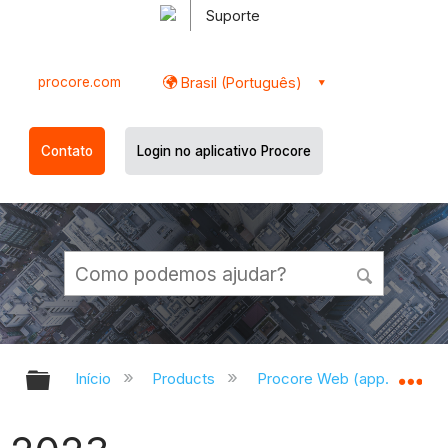
Suporte
procore.com
Brasil (Português)
Contato
Login no aplicativo Procore
Expandir/recolher hierarquia globa
Ex
Início
Products
Procore Web (app.procor