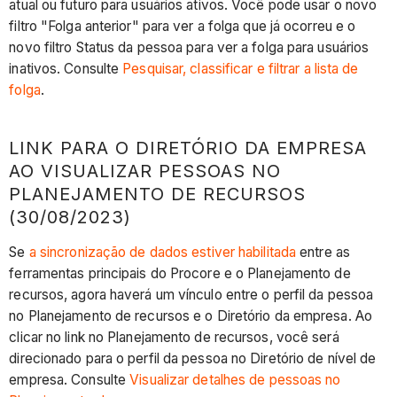
atual ou futuro para usuários ativos. Você pode usar o novo
da
filtro "Folga anterior" para ver a folga que já ocorreu e o
empresa
novo filtro Status da pessoa para ver a folga para usuários
ao
inativos. Consulte
Pesquisar, classificar e filtrar a lista de
visualizar
folga
.
pessoas
no
Planejamento
LINK PARA O DIRETÓRIO DA EMPRESA
de
AO VISUALIZAR PESSOAS NO
recursos
PLANEJAMENTO DE RECURSOS
(30/08/2023)
(30/08/2023)
Visualizar
Se
a sincronização de dados estiver habilitada
entre as
tempo
ferramentas principais do Procore e o Planejamento de
livre
recursos, agora haverá um vínculo entre o perfil da pessoa
alinhado
no Planejamento de recursos e o Diretório da empresa. Ao
com
clicar no link no Planejamento de recursos, você será
atribuições
direcionado para o perfil da pessoa no Diretório de nível de
na
empresa. Consulte
Visualizar detalhes de pessoas no
visualização