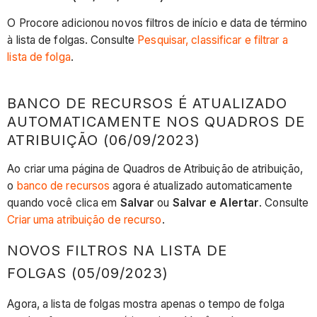
lista
de
O Procore adicionou novos filtros de início e data de término
folgas
à lista de folgas. Consulte
Pesquisar, classificar e filtrar a
(12/09/2023)
lista de folga
.
Banco
de
BANCO DE RECURSOS É ATUALIZADO
recursos
AUTOMATICAMENTE NOS QUADROS DE
é
ATRIBUIÇÃO (06/09/2023)
atualizado
automaticamente
Ao criar uma página de Quadros de Atribuição de atribuição,
nos
o
banco de recursos
agora é atualizado automaticamente
quadros
quando você clica em
Salvar
ou
Salvar e Alertar
. Consulte
de
Criar uma atribuição de recurso
.
atribuição
(06/09/2023)
NOVOS FILTROS NA LISTA DE
Link
FOLGAS
(05/09/2023)
para
o
Agora, a lista de folgas mostra apenas o tempo de folga
Diretório