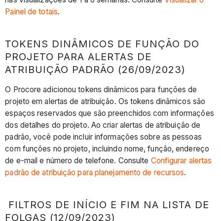
Tokens
Painel de totais
.
dinâmicos
de
TOKENS DINÂMICOS DE FUNÇÃO DO
função
do
PROJETO PARA ALERTAS DE
projeto
ATRIBUIÇÃO PADRÃO (26/09/2023)
para
O Procore adicionou tokens dinâmicos para funções de
alertas
projeto em alertas de atribuição. Os tokens dinâmicos são
de
espaços reservados que são preenchidos com informações
atribuição
dos detalhes do projeto. Ao criar alertas de atribuição de
padrão
padrão, você pode incluir informações sobre as pessoas
(26/09/2023)
com funções no projeto, incluindo nome, função, endereço
Filtros
de e-mail e número de telefone. Consulte
Configurar alertas
de
padrão de atribuição para planejamento de recursos
.
início
e
fim
FILTROS DE INÍCIO E FIM NA LISTA DE
na
FOLGAS (12/09/2023)