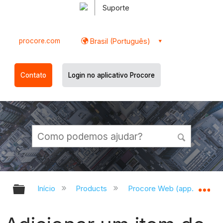
Suporte
procore.com
Brasil (Português)
Contato
Login no aplicativo Procore
Expandir/recolher hierarquia globa
Ex
Início
Products
Procore Web (app.procor