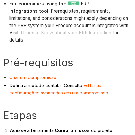
For companies using the
ERP
Integrations tool:
Prerequisites, requirements,
limitations, and considerations might apply depending on
the ERP system your Procore account is integrated with.
Visit
Things to Know about your ERP Integration
for
details.
Pré-requisitos
Criar um compromisso
Defina a método contábil. Consulte
Editar as
configurações avançadas em um compromisso
.
Etapas
Acesse a ferramenta
Compromissos
do projeto.