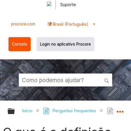
Suporte
procore.com
Brasil (Português)
Contato
Login no aplicativo Procore
Expandir/recolher hierarquia globa
Ex
Início
Perguntas frequentes
O que 