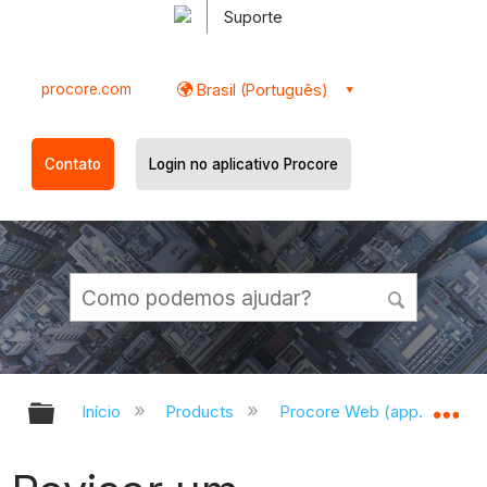
Suporte
procore.com
Brasil (Português)
Contato
Login no aplicativo Procore
Expandir/recolher hierarquia globa
Ex
Início
Products
Procore Web (app.procor