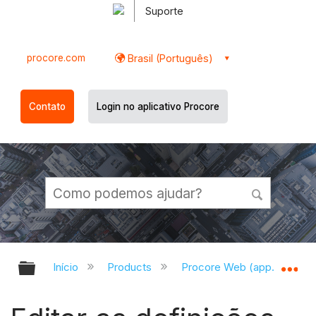
Suporte
procore.com
Brasil (Português)
Contato
Login no aplicativo Procore
Expandir/recolher hierarquia globa
Ex
Início
Products
Procore Web (app.procor