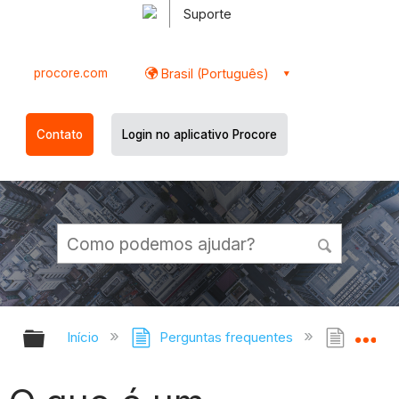
Suporte
procore.com
Brasil (Português)
Contato
Login no aplicativo Procore
Expandir/recolher hierarquia globa
Ex
Início
Perguntas frequentes
O que 