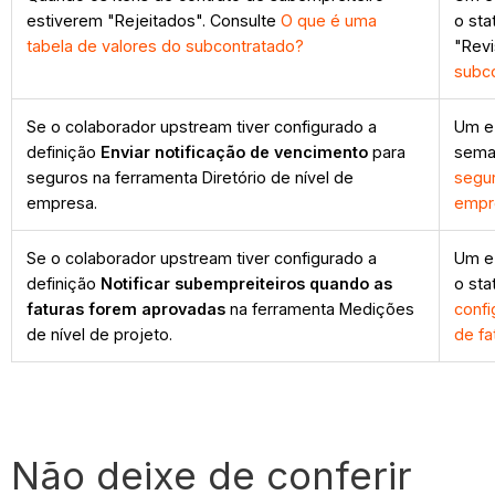
estiverem "Rejeitados". Consulte
O que é uma
o sta
tabela de valores do subcontratado?
"Revi
subco
Se o colaborador upstream tiver configurado a
Um e-
definição
Enviar notificação de vencimento
para
sema
seguros na ferramenta Diretório de nível de
segur
empresa.
empr
Se o colaborador upstream tiver configurado a
Um e-
definição
Notificar subempreiteiros quando as
o sta
faturas forem aprovadas
na ferramenta Medições
confi
de nível de projeto.
de fa
Não deixe de conferir