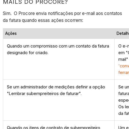
MAILS DO PROCORE?
Sim. O Procore envia notificações por e-mail aos contatos
da fatura quando essas ações ocorrem:
Ações
Detalh
Quando um compromisso com um contato da fatura
O e-m
designado for criado.
em "C
mail"
'conv
ferr
Se um administrador de medições definir a opção
Se um
"Lembrar subempreiteiros de faturar".
fatur
espec
Os le
da fa
Quando os itens de contrato de subempreiteiro
Um e-