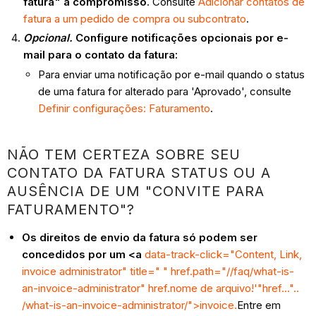
fatura" à compromisso
. Consulte
Adicionar contatos de
fatura a um pedido de compra ou subcontrato
.
Opcional.
Configure notificações opcionais por e-
mail para o contato da fatura:
Para enviar uma notificação por e-mail quando o status
de uma fatura for alterado para 'Aprovado', consulte
Definir configurações: Faturamento
.
NÃO TEM CERTEZA SOBRE SEU
CONTATO DA FATURA STATUS OU A
AUSÊNCIA DE UM "CONVITE PARA
FATURAMENTO"?
Os direitos de envio da fatura só podem ser
concedidos por um <a
data-track-click="Content, Link,
invoice administrator" title=" " href.path="//faq/what-is-
an-invoice-administrator" href.nome de arquivo!'"href..."..
/what-is-an-invoice-administrator/">invoice.
Entre em