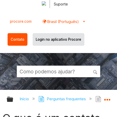
Suporte
procore.com
Brasil (Português)
Contato
Login no aplicativo Procore
Expandir/recolher hierarquia globa
Ex
Início
Perguntas frequentes
O que 