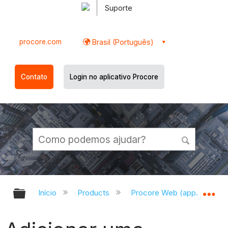
Suporte
procore.com
Brasil (Português)
Contato
Login no aplicativo Procore
Expandir/recolher hierarquia globa
Ex
Início
Products
Procore Web (app.procor