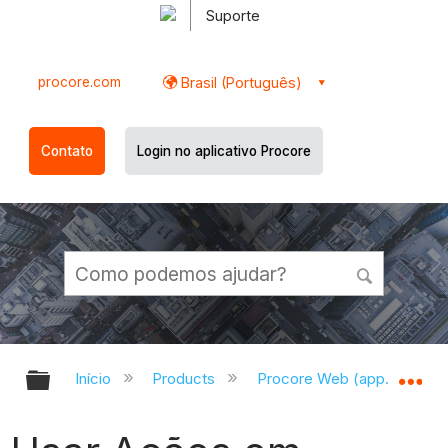
Suporte
procore.com
Brasil (Português)
Contato
Login no aplicativo Procore
Expandir/recolher hierarquia globa
Ex
Início
Products
Procore Web (app.procor