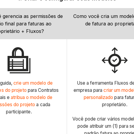
 gerencia as permissões de
Como você cria um modelo
o final para faturas ao
de fatura ao propriet
prietário + Fluxos?
guida,
crie um modelo de
Use a ferramenta Fluxos de
s do projeto
para Contratos
empresa para
criar um mode
pais e
atribua o modelo de
personalizado
para fatu
ssões do projeto
a cada
proprietário.
participante.
Você pode criar vários mode
pode atribuir um (1) para se
padrão fatura ao proprie