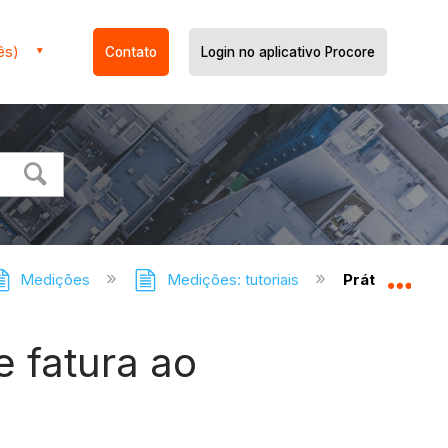
ês)
Contato
Login no aplicativo Procore
Medições
Medições: tutoriais
Práticas reco
Expa
e fatura ao