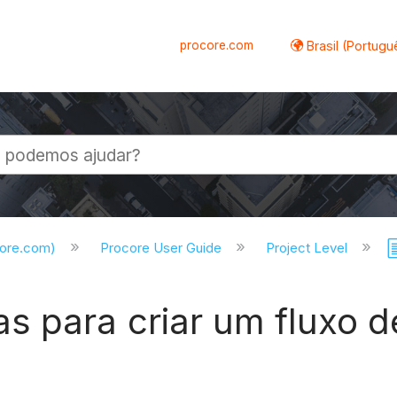
procore.com
Brasil (Portugu
al
core.com)
Procore User Guide
Project Level
 para criar um fluxo d