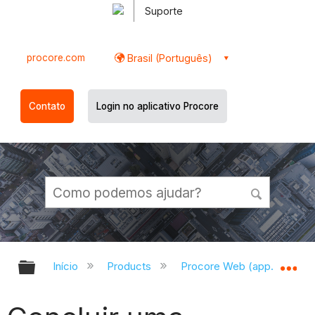
Suporte
procore.com
Brasil (Português)
Contato
Login no aplicativo Procore
Expandir/recolher hierarquia globa
Ex
Início
Products
Procore Web (app.procor