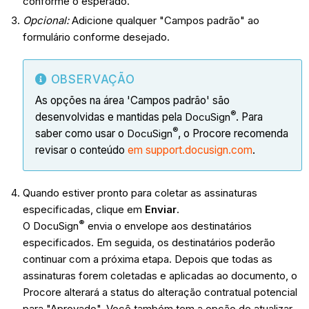
conforme o esperado.
Opcional:
Adicione qualquer "Campos padrão" ao
formulário conforme desejado.
OBSERVAÇÃO
As opções na área 'Campos padrão' são
®
desenvolvidas e mantidas pela
DocuSign
. Para
®
saber como usar o
DocuSign
, o Procore recomenda
revisar o conteúdo
em support.docusign.com
.
Quando estiver pronto para coletar as assinaturas
especificadas, clique em
Enviar
.
®
O DocuSign
envia o envelope aos destinatários
especificados. Em seguida, os destinatários poderão
continuar com a próxima etapa. Depois que todas as
assinaturas forem coletadas e aplicadas ao documento, o
Procore alterará a status do alteração contratual potencial
para "Aprovado". Você também tem a opção de atualizar