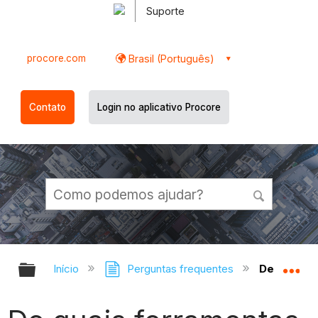
Suporte
procore.com
Brasil (Português)
Contato
Login no aplicativo Procore
Expandir/recolher hierarquia globa
Ex
Início
Perguntas frequentes
De quais f