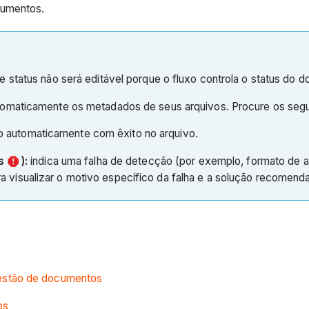
cumentos.
status não será editável porque o fluxo controla o status do 
tomaticamente os metadados de seus arquivos. Procure os segu
o automaticamente com êxito no arquivo.
os
):
indica uma falha de detecção (por exemplo, formato de ar
a visualizar o motivo específico da falha e a solução recomend
estão de documentos
os