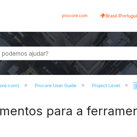
procore.com
Brasil (Portugu
al
core.com)
Procore User Guide
Project Level
mentos para a ferrame