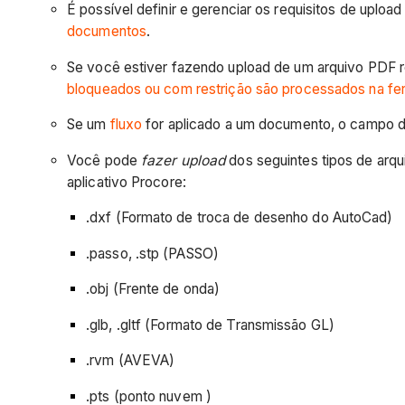
É possível definir e gerenciar os requisitos de uploa
documentos
.
Se você estiver fazendo upload de um arquivo PDF re
bloqueados ou com restrição são processados na f
Se um
fluxo
for aplicado a um documento, o campo de
Você pode
fazer upload
dos seguintes tipos de arq
aplicativo Procore:
.dxf (Formato de troca de desenho do AutoCad)
.passo, .stp (PASSO)
.obj (Frente de onda)
.glb, .gltf (Formato de Transmissão GL)
.rvm (AVEVA)
.pts (ponto nuvem )