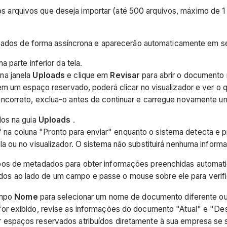
os arquivos que deseja importar (até 500 arquivos, máximo de 1
ados de forma assíncrona e aparecerão automaticamente em seu 
na parte inferior da tela.
na janela
Uploads
e clique em
Revisar
para abrir o documento n
m um espaço reservado, poderá clicar no visualizador e ver o q
ncorreto, exclua-o antes de continuar e carregue novamente u
los na guia
Uploads
.
 coluna "Pronto para enviar" enquanto o sistema detecta e p
 ou no visualizador. O sistema não substituirá nenhuma inform
os de metadados para obter informações preenchidas automatic
dos ao lado de um campo e passe o mouse sobre ele para verif
ampo
Nome
para selecionar um nome de documento diferente ou
or exibido, revise as informações do documento "Atual" e "De
espaços reservados atribuídos diretamente à sua empresa se se