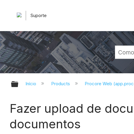
Suporte
Expandir/recolher hierarquia glob
Início
Products
Procore Web (app.pro
Fazer upload de docu
documentos