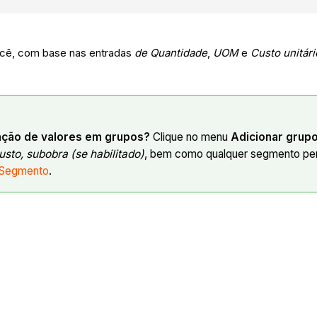
você, com base nas entradas
de Quantidade
,
UOM
e
Custo unitári
mação de valores em grupos?
Clique no menu
Adicionar grup
custo,
subobra (se habilitado)
, bem como qualquer segmento per
 Segmento
.