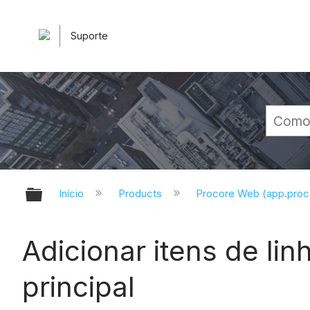
Suporte
Expandir/recolher hierarquia glob
Início
Products
Procore Web (app.pro
Adicionar itens de li
principal