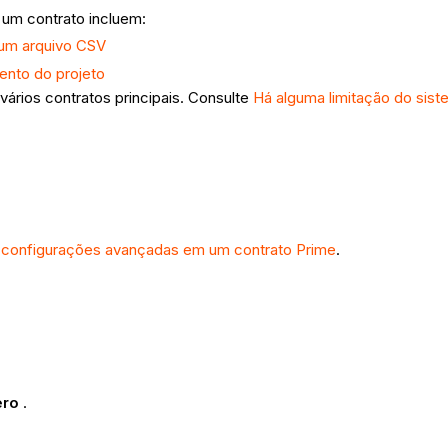
 um contrato incluem:
e um arquivo CSV
mento do projeto
ários contratos principais. Consulte
Há alguma limitação do siste
s configurações avançadas em um contrato Prime
.
ro
.