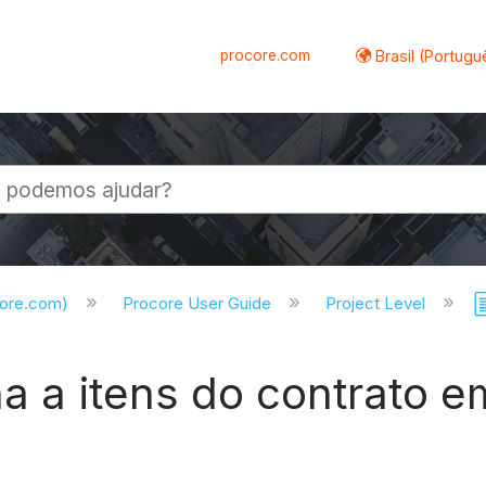
procore.com
Brasil (Portugu
al
core.com)
Procore User Guide
Project Level
nha a itens do contrato 