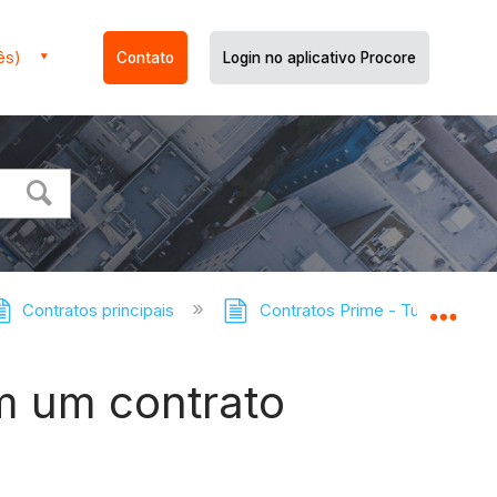
ês)
Contato
Login no aplicativo Procore
Contratos principais
Contratos Prime - Tutoriais
Expa
em um contrato