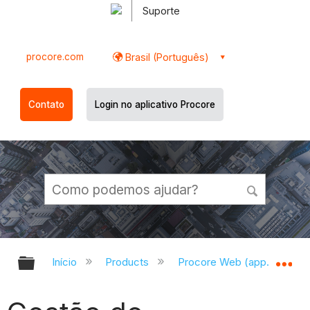
Suporte
procore.com
Brasil (Português)
Contato
Login no aplicativo Procore
Expandir/recolher hierarquia globa
Ex
Início
Products
Procore Web (app.procor