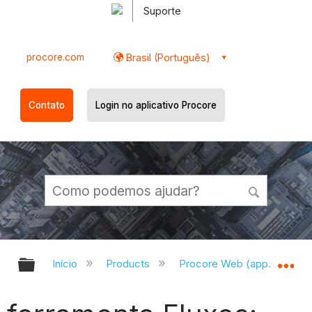
Suporte
procore.com
Brasil (Português)
Contato
Login no aplicativo Procore
Expandir/recolher hierarquia globa
Ex
Início
Products
Procore Web (app.procor