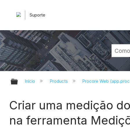
Suporte
Expandir/recolher hierarquia glob
Início
Products
Procore Web (app.pro
Criar uma medição do
na ferramenta Mediç