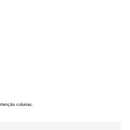
.
 retenção colunas.