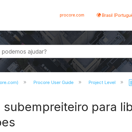
procore.com
Brasil (Portugu
al
core.com)
Procore User Guide
Project Level
 subempreiteiro para li
ões