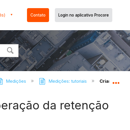
ês)
Contato
Login no aplicativo Procore
Medições
Medições: tutoriais
Criar uma me
Expa
beração da retenção