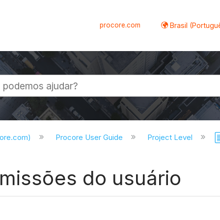
procore.com
Brasil (Portugu
al
core.com)
Procore User Guide
Project Level
rmissões do usuário