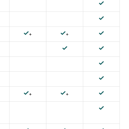
+
+
+
+