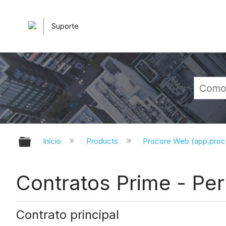
Suporte
Expandir/recolher hierarquia glob
Início
Products
Procore Web (app.pro
Contratos Prime - Pe
Contrato principal