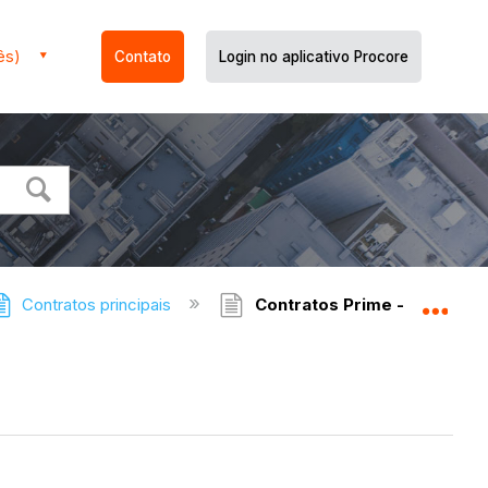
ês)
Contato
Login no aplicativo Procore
Contratos principais
Contratos Prime - Permissõ
Expa