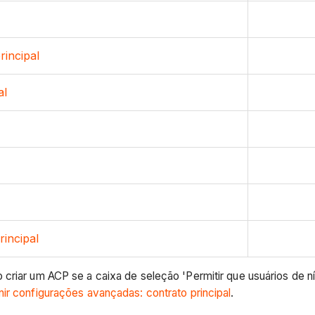
incipal
al
rincipal
riar um ACP se a caixa de seleção 'Permitir que usuários de ní
nir configurações avançadas: contrato principal
.