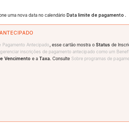
ione uma nova data no calendário
Data limite de pagamento
.
 ANTECIPADO
e Pagamento Antecipado
, esse cartão mostra o
Status
de Inscr
 gerenciar inscrições de pagamento antecipado como um
Benefi
de Vencimento
e a
Taxa
. Consulte
Sobre programas de pagame