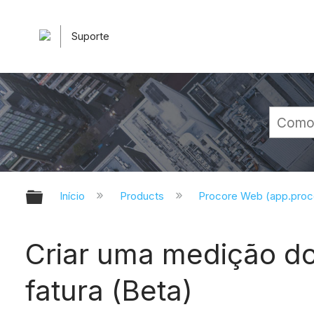
Suporte
Expandir/recolher hierarquia glob
Início
Products
Procore Web (app.pro
Criar uma medição d
fatura (Beta)