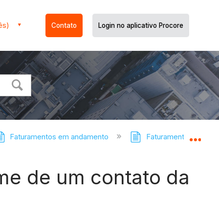
ês)
Contato
Login no aplicativo Procore
Faturamentos em andamento
Faturamento em Anda
Expa
me de um contato da