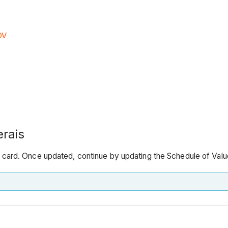
OV
erais
n
card. Once updated, continue by updating the Schedule of Val