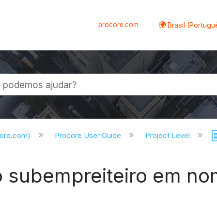
procore.com
Brasil (Portugu
al
core.com)
Procore User Guide
Project Level
o subempreiteiro em no