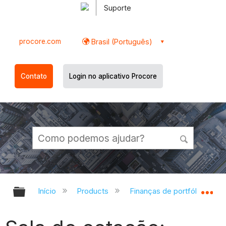
Suporte
procore.com
Brasil (Português)
Contato
Login no aplicativo Procore
Expandir/recolher hierarquia globa
Ex
Início
Products
Finanças de portfólio e Pla