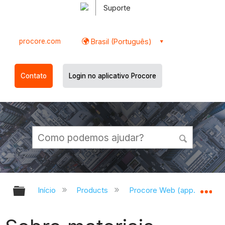
Suporte
procore.com
Brasil (Português)
Contato
Login no aplicativo Procore
Expandir/recolher hierarquia globa
Ex
Início
Products
Procore Web (app.procor